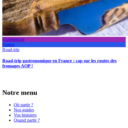
Expériences
France
Road-trip
Road-trip gastronomique en France : cap sur les routes des
fromages AOP !
Notre menu
Où partir ?
Nos guides
Vos histoires
Quand partir ?