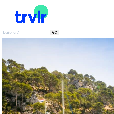
Search
GO
for: