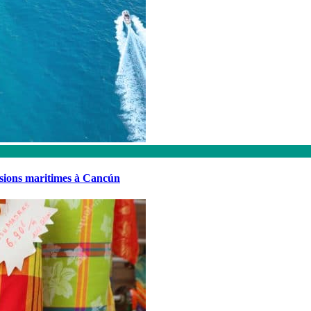
rsions maritimes à Cancún