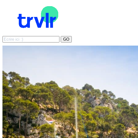
Search
GO
for: