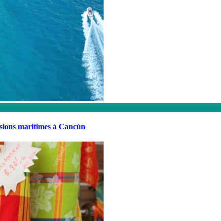
rsions maritimes à Cancún