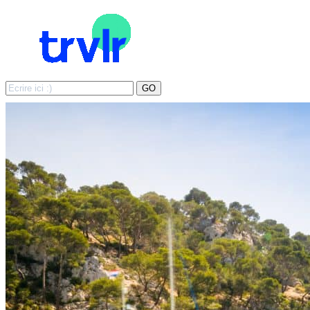
Search
GO
for: