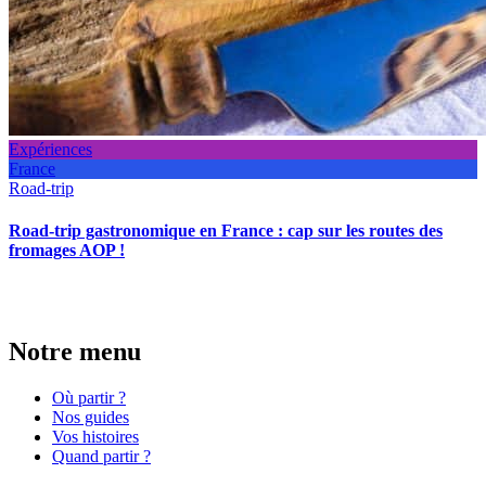
Expériences
France
Road-trip
Road-trip gastronomique en France : cap sur les routes des
fromages AOP !
Notre menu
Où partir ?
Nos guides
Vos histoires
Quand partir ?