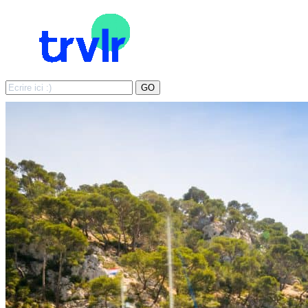
Search
GO
for: