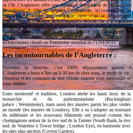
de l’île l’Angleterre offre une mosaïque surprenante de paysages et
de cultures. A côté de Londres l’exubérante, la cosmopolite, la
bouillonnante, s’étire une campagne verte d’où se dégage une
flegme unique. Vestiges archéologiques témoins de l’occupation
romaine, ruines médiévales et manoirs victoriens rivalisent de beauté
dans un charme unique. Il est aussi à notre que l’Angleterre ne
compte pas moins d’une quinzaine de sites naturels ou
architecturaux classés au Patrimoine mondial de l’UNESCO.
Les incontournables de l’Angleterre :
Traverser la Manche, c’est 100% dépaysement garanti !
L’Angleterre a beau n’être qu’à 30 km de chez nous, le mode de vie,
l’humour et les coutumes de nos voisins sauront vous surprendre et
vous séduire.
Entre modernité et tradition, Londres abrite les hauts lieux de la
Voyager en Angleterre que voir
monarchie et du parlementarisme (Buckingham
palace ; Westminster), mais aussi des musées parmi les plus visités
et que faire ?
au monde (les musées de Londres). Elle a su s’adapter au tournant
du millénaire et les nouveaux bâtiments ont poussé comme des
Notre guide de voyage pour la destination
champignons autour de la rive sud de la Tamise (South Bank, la rive
sud; de Waterloo à Tower bridge ; London Eye), en harmonie avec
de l'Angleterre
les sites plus anciens (Covent Garden).