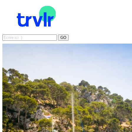
Search
GO
for: