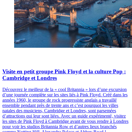
Visite en petit groupe Pink Floyd et la culture Pop :
Cambridge et Londres
Découvrez le meilleur de la « cool Britannia » lors d’une excursion
d’une journée complète sur les sites liés à Pink Floyd. Créé dans les
années 1960, le groupe de rock progressiste anglais a travaillé
ensemble pendant près de trente ans et c’est pourquoi les villes
natales des musiciens, Cambridge et Londres, sont parsemées
d’attractions qui leur sont liées. Avec un guide expérimenté, visitez
les sites de Pink Floyd à Cambridge avant de vous rendre à Londres
pour voir les studios Britannia Row et d’autres lieux branchés
comme Notting Hill, Alexandra Palace et Abbey Road !