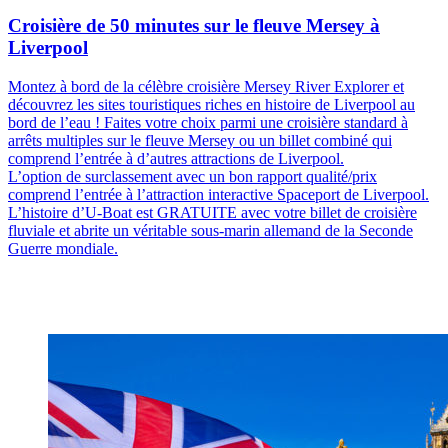
Croisière de 50 minutes sur le fleuve Mersey à
Liverpool
Montez à bord de la célèbre croisière Mersey River Explorer et
découvrez les sites touristiques riches en histoire de Liverpool au
bord de l’eau ! Faites votre choix parmi une croisière standard à
arrêts multiples sur le fleuve Mersey ou un billet combiné qui
comprend l’entrée à d’autres attractions de Liverpool.
L’option de surclassement avec un bon rapport qualité/prix
comprend l’entrée à l’attraction interactive Spaceport de Liverpool.
L’histoire d’U-Boat est GRATUITE avec votre billet de croisière
fluviale et abrite un véritable sous-marin allemand de la Seconde
Guerre mondiale.