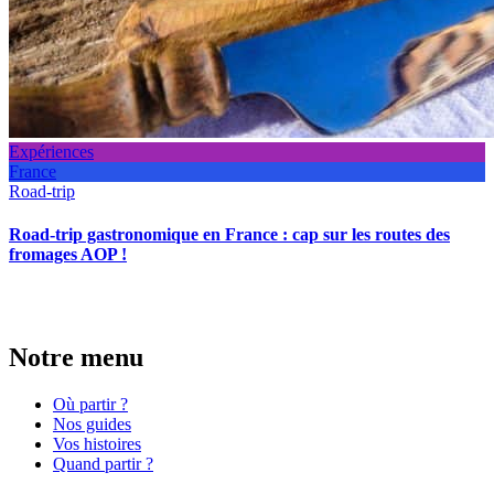
Expériences
France
Road-trip
Road-trip gastronomique en France : cap sur les routes des
fromages AOP !
Notre menu
Où partir ?
Nos guides
Vos histoires
Quand partir ?