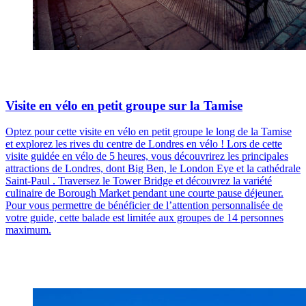
Visite en vélo en petit groupe sur la Tamise
Optez pour cette visite en vélo en petit groupe le long de la Tamise
et explorez les rives du centre de Londres en vélo ! Lors de cette
visite guidée en vélo de 5 heures, vous découvrirez les principales
attractions de Londres, dont Big Ben, le London Eye et la cathédrale
Saint-Paul . Traversez le Tower Bridge et découvrez la variété
culinaire de Borough Market pendant une courte pause déjeuner.
Pour vous permettre de bénéficier de l’attention personnalisée de
votre guide, cette balade est limitée aux groupes de 14 personnes
maximum.