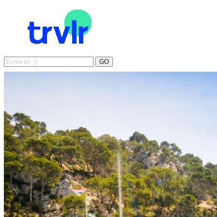
Search
GO
for: