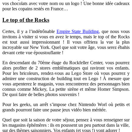
vos chocolats avec votre nom ou un logo ! Une bonne idée cadeaux
pour les copains restés en France…
Le top of the Rocks
Certes, il y a l’indétrônable
Empire State Building,
que nous vous
invitons à visiter si vous en avez le temps, mais le top of the Rocks
est tout aussi impressionnant ! Il vous offriera la vue la plus
incroyable sur New York. Quel que soit votre âge, vous serez ébahis
devant cette vue époustouflante !
En descendant du 70ème étage du Rockfeller Center, vous pourrez
alors profiter de 2 stores emblématiques qui raviront vos enfants.
Pour les bricoleurs, rendez-vous au Lego Store où vous pourrez y
admirer une construction de building tout en Lego ! À mesure que
vous arpenterez le magasin, vous rencontrerez des personnages bien
connus comme Mickey, La petite sirène et même Homer Simpson.
De quoi faire de belles photos souvenirs !
Pour les geeks, un arrêt s’impose chez Nintendo Worl où petits et
grands pourront faire une pause jeux vidéo bien méritée.
Quel que soit la saison de votre séjour, pensez à vous renseigner sur
les magasins éphémères : ils en poussent un peu partout dans la ville,
sur des thèmes saisonniers. Vos enfants (et vous !) vont adorer !