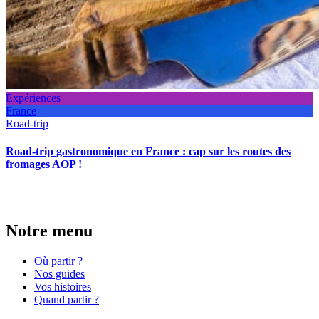
Expériences
France
Road-trip
Road-trip gastronomique en France : cap sur les routes des
fromages AOP !
Notre menu
Où partir ?
Nos guides
Vos histoires
Quand partir ?