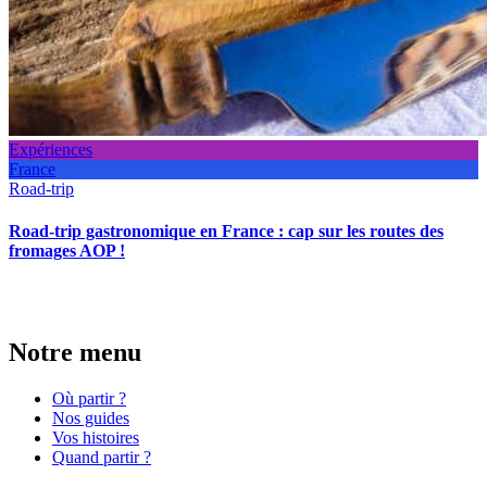
Expériences
France
Road-trip
Road-trip gastronomique en France : cap sur les routes des
fromages AOP !
Notre menu
Où partir ?
Nos guides
Vos histoires
Quand partir ?