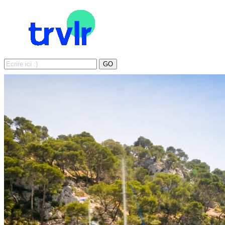
Search
GO
for: