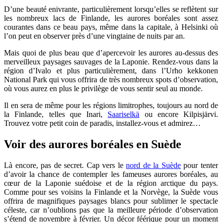
D’une beauté enivrante, particulièrement lorsqu’elles se reflètent sur
les nombreux lacs de Finlande, les aurores boréales sont assez
courantes dans ce beau pays, même dans la capitale, à Helsinki où
l’on peut en observer près d’une vingtaine de nuits par an.
Mais quoi de plus beau que d’apercevoir les aurores au-dessus des
merveilleux paysages sauvages de la Laponie. Rendez-vous dans la
région d’Ivalo et plus particulièrement, dans l’Urho kekkonen
National Park qui vous offrira de très nombreux spots d’observation,
où vous aurez en plus le privilège de vous sentir seul au monde.
Il en sera de même pour les régions limitrophes, toujours au nord de
la Finlande, telles que Inari,
Saariselkä
ou encore Kilpisjärvi.
Trouvez votre petit coin de paradis, installez-vous et admirez…
Voir des aurores boréales en Suède
Là encore, pas de secret. Cap vers le
nord de la Suède
pour tenter
d’avoir la chance de contempler les fameuses aurores boréales, au
cœur de la Laponie suédoise et de la région arctique du pays.
Comme pour ses voisins la Finlande et la Norvège, la Suède vous
offrira de magnifiques paysages blancs pour sublimer le spectacle
céleste, car n’oublions pas que la meilleure période d’observation
s’étend de novembre à février. Un décor féérique pour un moment