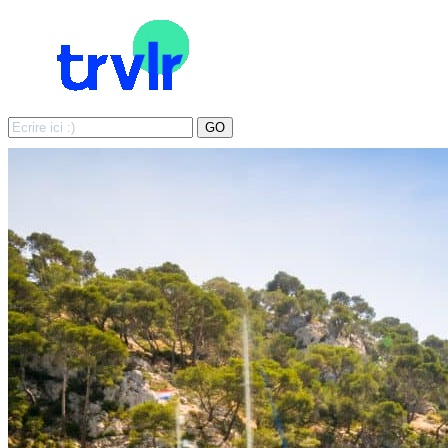
Search
GO
for: