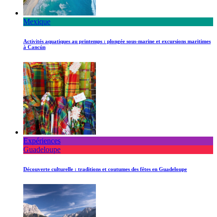
Mexique
Activités aquatiques au printemps : plongée sous-marine et excursions maritimes
à Cancún
Expériences
Guadeloupe
Découverte culturelle : traditions et coutumes des fêtes en Guadeloupe