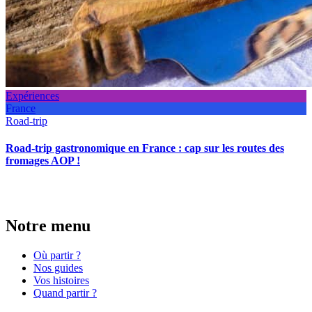
Expériences
France
Road-trip
Road-trip gastronomique en France : cap sur les routes des
fromages AOP !
Notre menu
Où partir ?
Nos guides
Vos histoires
Quand partir ?