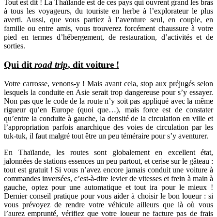
Tout est dit ! La Thaïlande est de ces pays qui ouvrent grand les bras
à tous les voyageurs, du touriste en herbe à l’explorateur le plus
averti. Aussi, que vous partiez à l’aventure seul, en couple, en
famille ou entre amis, vous trouverez forcément chaussure à votre
pied en termes d’hébergement, de restauration, d’activités et de
sorties.
Qui dit
road trip
, dit voiture !
Votre carrosse, venons-y ! Mais avant cela, stop aux préjugés selon
lesquels la conduite en Asie serait trop dangereuse pour s’y essayer.
Non pas que le code de la route n’y soit pas appliqué avec la même
rigueur qu’en Europe (quoi que…), mais force est de constater
qu’entre la conduite à gauche, la densité de la circulation en ville et
l’appropriation parfois anarchique des voies de circulation par les
tuk-tuk, il faut malgré tout être un peu téméraire pour s’y aventurer.
En Thaïlande, les routes sont globalement en excellent état,
jalonnées de stations essences un peu partout, et cerise sur le gâteau :
tout est gratuit ! Si vous n’avez encore jamais conduit une voiture à
commandes inversées, c’est-à-dire levier de vitesses et frein à main à
gauche, optez pour une automatique et tout ira pour le mieux !
Dernier conseil pratique pour vous aider à choisir le bon loueur : si
vous prévoyez de rendre votre véhicule ailleurs que là où vous
l’aurez emprunté, vérifiez que votre loueur ne facture pas de frais