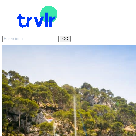
Search
GO
for: