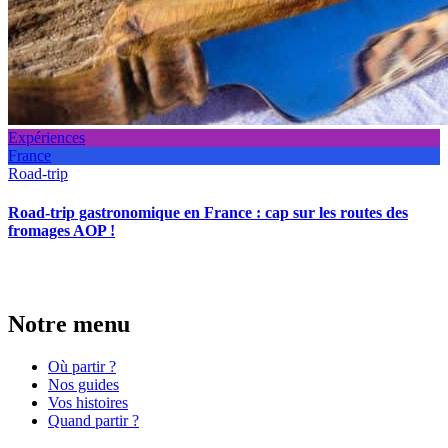
Expériences
France
Road-trip
Road-trip gastronomique en France : cap sur les routes des
fromages AOP !
Notre menu
Où partir ?
Nos guides
Vos histoires
Quand partir ?