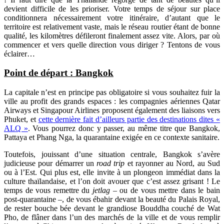
devient difficile de les prioriser. Votre temps de séjour sur place
conditionnera nécessairement votre itinéraire, d’autant que le
territoire est relativement vaste, mais le réseau routier étant de bonne
qualité, les kilomètres défileront finalement assez vite. Alors, par où
commencer et vers quelle direction vous diriger ? Tentons de vous
éclairer…
Point de départ : Bangkok
La capitale n’est en principe pas obligatoire si vous souhaitez fuir la
ville au profit des grands espaces : les compagnies aériennes Qatar
Airways et Singapour Airlines proposent également des liaisons vers
Phuket, et
cette dernière fait d’ailleurs partie des destinations dites «
ALQ »
. Vous pourrez donc y passer, au même titre que Bangkok,
Pattaya et Phang Nga, la quarantaine exigée en ce contexte sanitaire.
Toutefois, jouissant d’une situation centrale, Bangkok s’avère
judicieuse pour démarrer un
road trip
et rayonner au Nord, au Sud
ou à l’Est. Qui plus est, elle invite à un plongeon immédiat dans la
culture thaïlandaise, et l’on doit avouer que c’est assez grisant ! Le
temps de vous remettre du
jetlag
– ou de vous mettre dans le bain
post-quarantaine –, de vous ébahir devant la beauté du Palais Royal,
de rester bouche bée devant le grandiose Bouddha couché de Wat
Pho, de flâner dans l’un des marchés de la ville et de vous remplir