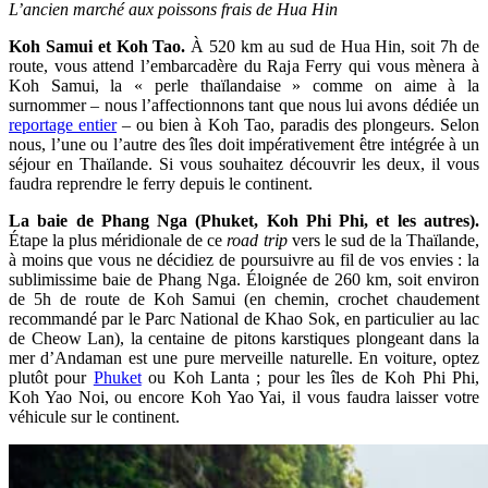
L’ancien marché aux poissons frais de Hua Hin
Koh Samui et Koh Tao.
À 520 km au sud de Hua Hin, soit 7h de
route, vous attend l’embarcadère du Raja Ferry qui vous mènera à
Koh Samui, la « perle thaïlandaise » comme on aime à la
surnommer – nous l’affectionnons tant que nous lui avons dédiée un
reportage entier
– ou bien à Koh Tao, paradis des plongeurs. Selon
nous, l’une ou l’autre des îles doit impérativement être intégrée à un
séjour en Thaïlande. Si vous souhaitez découvrir les deux, il vous
faudra reprendre le ferry depuis le continent.
La baie de Phang Nga (Phuket, Koh Phi Phi, et les autres).
Étape la plus méridionale de ce
road trip
vers le sud de la Thaïlande,
à moins que vous ne décidiez de poursuivre au fil de vos envies : la
sublimissime baie de Phang Nga. Éloignée de 260 km, soit environ
de 5h de route de Koh Samui (en chemin, crochet chaudement
recommandé par le Parc National de Khao Sok, en particulier au lac
de Cheow Lan), la centaine de pitons karstiques plongeant dans la
mer d’Andaman est une pure merveille naturelle. En voiture, optez
plutôt pour
Phuket
ou Koh Lanta ; pour les îles de Koh Phi Phi,
Koh Yao Noi, ou encore Koh Yao Yai, il vous faudra laisser votre
véhicule sur le continent.