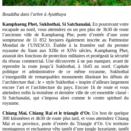
Bouddha dans l’arbre à Ayutthaya
Kamphaeng Phet, Sukhothaï, Si Satchanalai.
En poursivant votre
escapade au nord, vous atteindrez en un peu plus de 3h30 de route
l’ancienne ville de Kamphaeng Phe, porte d’entrée d’une zone
somptueuse de 11 852 hectares également inscrite au Patrimoine
Mondial de l’UNESCO. Établie à la frontière sud du premier
royaume du Siam aux XIIIe et XIVe siècles, Kamphaeng Phet,
assurait des fonctions de protection militaires et protégeait la sécurité
du réseau commercial. Une découverte à ne pas manquer, avant de
reprendre la route jusqu’à Sukhothaï, à 1h45 au nord. Capitale
politique et administrative de ce même royaume, Sukhothaï
s’enorgueillit de remarquables monuments illustrant les débuts de
l’architecture thaï ; le « style Sukhothai » inspire d’ailleurs largement
encore l’art et l’architecture du pays. Encore 1h de route et vous
atteindrez enfin la troisième et dernière ville de cet ensemble classé :
Si Satchanalai, qui s’imposa alors comme le centre spirituel du
royaume.
Chiang Mai, Chiang Rai et le triangle d’Or.
Un bon de quelque
300 kilomètres et 4h30 de route plus tard, et vous atteindrez Chiang
Mai et sa province, porte d’entrée du Triangle d’Or. Un territoire
montagneux et enchanteur vêtu tantôt d’une jungle luxuriante, tantôt