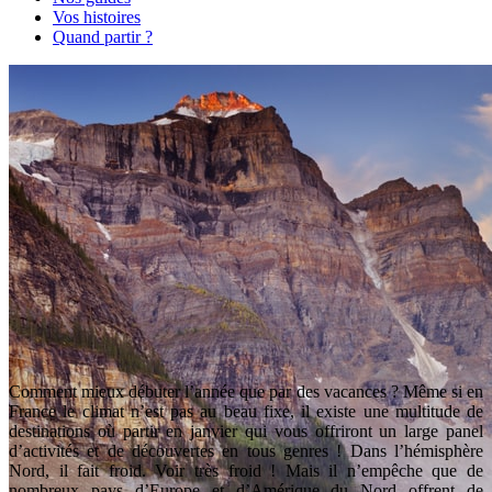
Vos histoires
Quand partir ?
Comment mieux débuter l’année que par des vacances ? Même si en
France le climat n’est pas au beau fixe, il existe une multitude de
destinations où partir en janvier qui vous offriront un large panel
d’activités et de découvertes en tous genres ! Dans l’hémisphère
Nord, il fait froid. Voir très froid ! Mais il n’empêche que de
nombreux pays d’Europe et d’Amérique du Nord offrent de