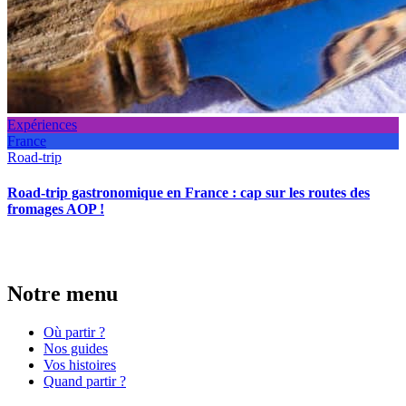
Expériences
France
Road-trip
Road-trip gastronomique en France : cap sur les routes des
fromages AOP !
Notre menu
Où partir ?
Nos guides
Vos histoires
Quand partir ?