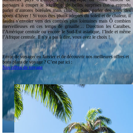
paysages à couper le souffle et de belles surprises (on a entendu
parler d’aurores boréales mais chut !). Sans parler des joies des
sports d’hiver ! Si vous êtes plutôt adeptes du soleil et de chaleur, il
faudra s’envoler vers des contrées plus lointaines mais Ô combien
merveilleuses en ces temps de grisaille… Direction les Caraïbes,
l’Amérique centrale ou encore le Sud-Est asiatique, l’Inde et même
l’Afrique centrale. Il n’y a pas à dire, vous avez le choix !
Envie de voyager en Janvier et de découvrir nos meilleures offres et
bons plans de voyage ? C’est par ici :
Nos offres de voyage