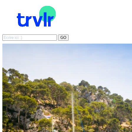
Search
GO
for: